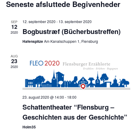
Nav
og
Seneste afsluttede Begivenheder
dato.
visninge
Navigat
12. september 2020
-
13. september 2020
SEP
12
Bogbustræf (Bücherbustreffen)
2020
Hafenspitze
Am Kanalschuppen 1, Flensburg
AUG
23
2020
23. august 2020 @ 14:00
-
18:00
Schattentheater “Flensburg –
Geschichten aus der Geschichte”
Holm35