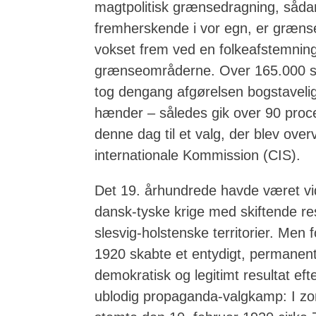
magtpolitisk grænsedragning, sådan
fremherskende i vor egn, er græns
vokset frem ved en folkeafstemning
grænseområderne. Over 165.000 
tog dengang afgørelsen bogstavelig
hænder – således gik over 90 proce
denne dag til et valg, der blev ove
internationale Kommission (CIS).
Det 19. århundrede havde været vidn
dansk-tyske krige med skiftende re
slesvig-holstenske territorier. Men
1920 skabte et entydigt, permanent
demokratisk og legitimt resultat ef
ublodig propaganda-valgkamp: I zon