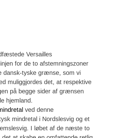
dfæstede Versailles
injen for de to afstemningszoner
e dansk-tyske grænse, som vi
ed muliggjordes det, at respektive
ngen på begge sider af grænsen
de hjemland.
mindretal
ved denne
ysk mindretal i Nordslesvig og et
emslesvig. I løbet af de næste to
 det at skabe en omfattende retlig