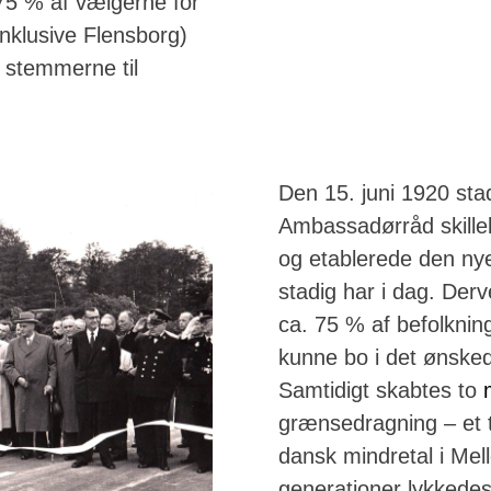
75 % af vælgerne for
inklusive Flensborg)
 stemmerne til
Den 15. juni 1920 sta
Ambassadørråd skillel
og etablerede den ny
stadig har i dag. Derv
ca. 75 % af befolkni
kunne bo i det ønske
Samtidigt skabtes to
grænsedragning – et t
dansk mindretal i Mell
generationer lykkedes