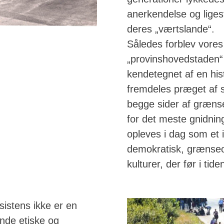
anerkendelse og ligest
deres „værtslande“.
Således forblev vore
„provinshovedstaden“
kendetegnet af en his
fremdeles præget af s
begge sider af grænse
for det meste gnidnings
opleves i dag som et in
demokratisk, grænse
kulturer, der før i tid
sistens ikke er en
ende etiske og