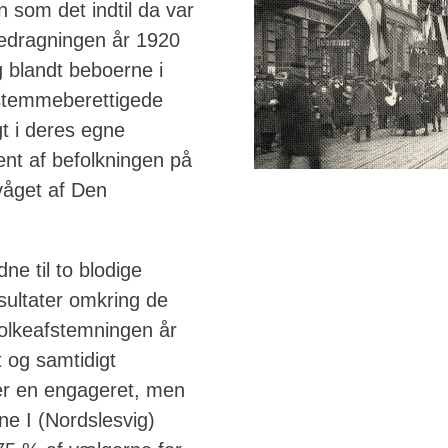
 som det indtil da var
edragningen år 1920
 blandt beboerne i
stemmeberettigede
t i deres egne
nt af befolkningen på
rvåget af Den
e til to blodige
sultater omkring de
 folkeafstemningen år
 og samtidigt
ter en engageret, men
e I (Nordslesvig)