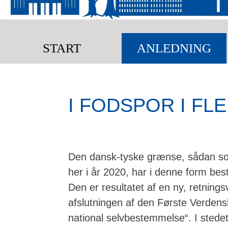
START
ANLEDNING
I FODSPOR I FL
Den dansk-tyske grænse, sådan so
her i år 2020, har i denne form best
Den er resultatet af en ny, retnings
afslutningen af den Første Verdenskr
national selvbestemmelse“. I stedet