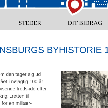
STEDER
DIT BIDRAG
ENSBURGS BYHISTORIE 19
m den tager sig ud
ået i nøjagtig 100 år.
visende freds-idé efter
ig: „retten til
 for en militær-