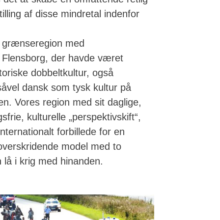
illing af disse mindretal indenfor
s grænseregion med
 Flensborg, der havde været
toriske dobbeltkultur, også
åvel dansk som tysk kultur på
n. Vores region med sit daglige,
frie, kulturelle „perspektivskift“,
ternationalt forbillede for en
overskridende model med to
en lå i krig med hinanden.