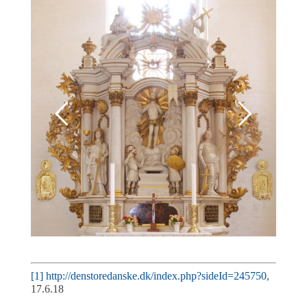
[1]
http://denstoredanske.dk/index.php?sideId=245750
,
17.6.18