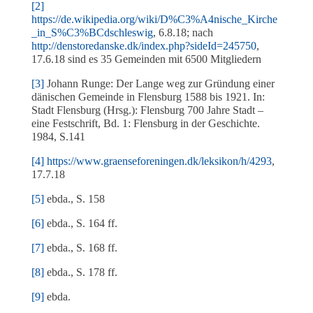
[2]
https://de.wikipedia.org/wiki/D%C3%A4nische_Kirche
_in_S%C3%BCdschleswig
, 6.8.18; nach
http://denstoredanske.dk/index.php?sideId=245750
,
17.6.18 sind es 35 Gemeinden mit 6500 Mitgliedern
[3]
Johann Runge: Der Lange weg zur Gründung einer
dänischen Gemeinde in Flensburg 1588 bis 1921. In:
Stadt Flensburg (Hrsg.): Flensburg 700 Jahre Stadt –
eine Festschrift, Bd. 1: Flensburg in der Geschichte.
1984, S.141
[4]
https://www.graenseforeningen.dk/leksikon/h/4293
,
17.7.18
[5]
ebda., S. 158
[6]
ebda., S. 164 ff.
[7]
ebda., S. 168 ff.
[8]
ebda., S. 178 ff.
[9]
ebda.