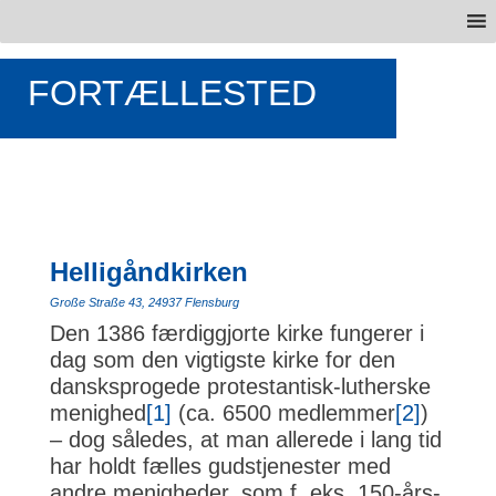
FORTÆLLESTED
Helligåndkirken
Große Straße 43, 24937 Flensburg
Den 1386 færdiggjorte kirke fungerer i
dag som den vigtigste kirke for den
dansksprogede protestantisk-lutherske
menighed
[1]
(ca. 6500 medlemmer
[2]
)
– dog således, at man allerede i lang tid
har holdt fælles gudstjenester med
andre menigheder, som f. eks. 150-års-