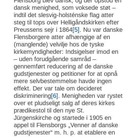
Flensborg blev dansk, og der opstod en
dansk menighed, som voksede støt –
indtil det slesvig-holsténske flag atter
steg til tops over Helligåndskirken efter
Preussens sejr i 1864
[5]
. Nu var danske
Flensborgere atter afhængige af en
(manglende) velvilje hos de tyske
kirkemyndigheder: Indsigelser imod en
– uden forudgående samråd –
gennemført reducering af de danske
gudstjenester og petitioner for at opnå
mere selvbestemmelse havde ingen
effekt. Der var tale om decideret
diskriminering
[6]
. Menigheden var rystet
over et pludseligt salg af deres kirkes
prædikestol til den nye St.
Jürgenskirche og startede i 1905 en
appel til Flensborgs „Venner af danske
gudstjenester“ m. h. p. at etablere en