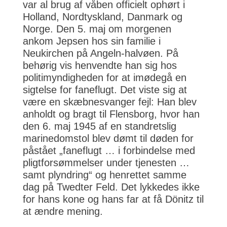
var al brug af våben officielt ophørt i
Holland, Nordtyskland, Danmark og
Norge. Den 5. maj om morgenen
ankom Jepsen hos sin familie i
Neukirchen på Angeln-halvøen. På
behørig vis henvendte han sig hos
politimyndigheden for at imødegå en
sigtelse for faneflugt. Det viste sig at
være en skæbnesvanger fejl: Han blev
anholdt og bragt til Flensborg, hvor han
den 6. maj 1945 af en standretslig
marinedomstol blev dømt til døden for
påstået „faneflugt … i forbindelse med
pligtforsømmelser under tjenesten …
samt plyndring“ og henrettet samme
dag på Twedter Feld. Det lykkedes ikke
for hans kone og hans far at få Dönitz til
at ændre mening.