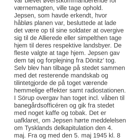
var blevet øverstkommanderende for
værnemagten, ville tage ophold.
Jepsen, som havde erkendt, hvor
håbløs planen var, besluttede at lade
det være op til sine soldater at overgive
sig til de Allierede eller simpelthen tage
hjem til deres respektive landsbyer. De
fleste valgte at tage hjem. Jepsen gav
dem tøj og forplejning fra Dönitz’ tog.
Selv blev han tilbage på stedet sammen
med det resterende mandskab og
tilintetgjorde de på toget værende
hemmelige effekter samt radiostationen.
I Sörup overgav han toget incl. våben til
banegårdsofficéren og gik fra stedet
med noget kaffe og tobak. Det er
uafklaret, om Jepsen hørte meddelelsen
om Tysklands delkapitulation den 4.
maj. Fra og med den 5. maj 1945 kl. 8