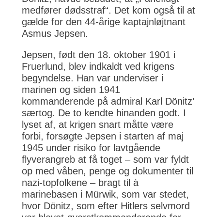
medfører dødsstraf“. Det kom også til at
gælde for den 44-årige kaptajnløjtnant
Asmus Jepsen.
Jepsen, født den 18. oktober 1901 i
Fruerlund, blev indkaldt ved krigens
begyndelse. Han var underviser i
marinen og siden 1941
kommanderende på admiral Karl Dönitz’
særtog. De to kendte hinanden godt. I
lyset af, at krigen snart måtte være
forbi, forsøgte Jepsen i starten af maj
1945 under risiko for lavtgående
flyverangreb at få toget – som var fyldt
op med våben, penge og dokumenter til
nazi-topfolkene – bragt til à
marinebasen i Mürwik, som var stedet,
hvor Dönitz, som efter Hitlers selvmord