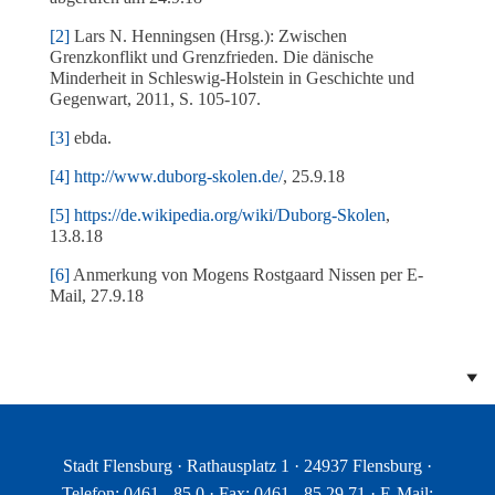
[2]
Lars N. Henningsen (Hrsg.): Zwischen
Grenzkonflikt und Grenzfrieden. Die dänische
Minderheit in Schleswig-Holstein in Geschichte und
Gegenwart, 2011, S. 105-107.
[3]
ebda.
[4]
http://www.duborg-skolen.de/
, 25.9.18
[5]
https://de.wikipedia.org/wiki/Duborg-Skolen
,
13.8.18
[6]
Anmerkung von Mogens Rostgaard Nissen per E-
Mail, 27.9.18
Stadt Flensburg · Rathausplatz 1 · 24937 Flensburg ·
Telefon: 0461 - 85 0 · Fax: 0461 - 85 29 71 · E-Mail: