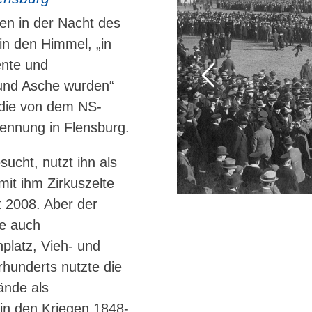
en in der Nacht des
n den Himmel, „in
ente und
und Asche wurden“
 die von dem NS-
ennung in Flensburg.
ucht, nutzt ihn als
mit ihm Zirkuszelte
 2008. Aber der
te auch
platz, Vieh- und
hunderts nutzte die
ände als
 in den Kriegen 1848-