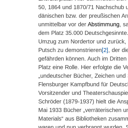
50, 1864 und 1870/71 Nachschub 
dänischen bzw. der preußischen A
unmittelbar vor der
Abstimmung
, s
dem Platz 35.000 Deutschgesinnte. 
Umzug zum Nordertor und zurück,
Putsch zu demonstrieren
[2]
, der d
gefährden können. Auch im Dritten 
Platz eine Rolle. Hier erfolgte die
„undeutscher Bücher, Zeichen und 
Flensburger Kampfbund für Deutsch
Vorsitzender und Theaterschauspie
Schröder (1879-1937) hielt die Ans
Mai 1933 Bücher „verräterischen u
Materials“ aus Bibliotheken zusa
waren und nun verbrannt wurden. S