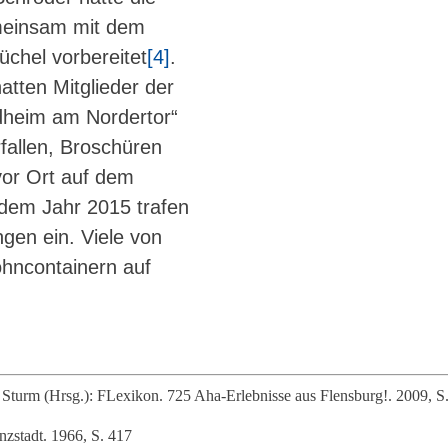
meinsam mit dem
chel vorbereitet
[4]
.
tten Mitglieder der
ndheim am Nordertor“
fallen, Broschüren
vor Ort auf dem
dem Jahr 2015 trafen
ngen ein. Viele von
hncontainern auf
turm (Hrsg.): FLexikon. 725 Aha-Erlebnisse aus Flensburg!. 2009, S.
nzstadt. 1966, S. 417