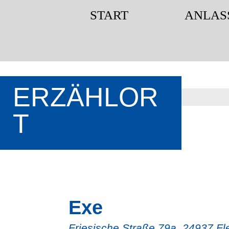
START
ANLAS
START
ANLAS
ERZÄHLOR
T
Exe
Friesische Straße 79a, 24937 F