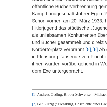
öffentliche Bücherverbrennung ge
Kampfbundgeschäftsführer Egon Rü
Schon vorher, am 20. März 1933, ha
Hitlerjugend das städtische „Juge
als unliebsamen Konkurrenten über
und Bücher gesammelt und direkt 
Nordertorplatz verbrannt.
[5]
,
[6]
Ab 
in Flensburg Tausende von Flüchtli
ihnen wurden vorübergehend in Wo
dem Exe untergebracht.
[1]
Andreas Oeding, Broder Schwensen, Michael S
[2]
GFS (Hrsg.): Flensburg, Geschichte einer Gre