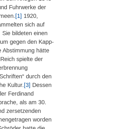
und Fuhrwerke der
rmeen.
[1]
1920,
ammelten sich auf
Sie bildeten einen
 um gegen den Kapp-
ie Abstimmung hätte
Reich spielte der
 Verbrennung
Schriften“ durch den
e Kultur.
[3]
Dessen
ler Ferdinand
prache, als am 30.
nd zersetzenden
mmengetragen worden
chröder hatte die