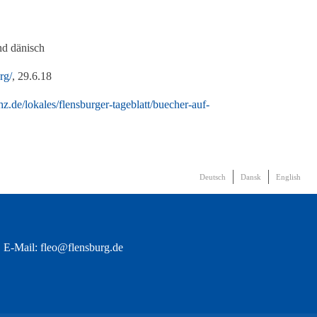
nd dänisch
rg/
, 29.6.18
z.de/lokales/flensburger-tageblatt/buecher-auf-
Deutsch
Dansk
English
· E-Mail:
fleo@flensburg.de