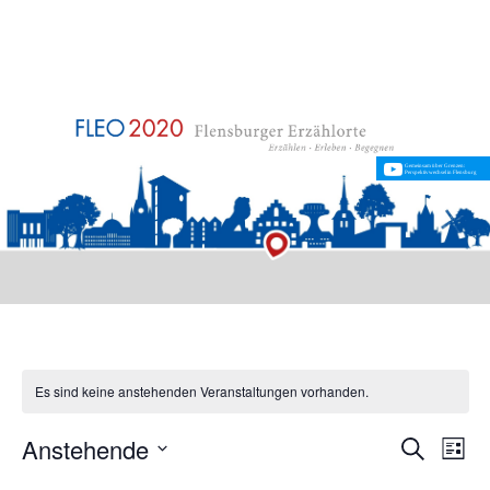
Gemeinsam über Grenzen:
Perspektivwechsel in Flensburg
Es sind keine anstehenden Veranstaltungen vorhanden.
Veranst
Ver
Anstehende
Suche
Liste
Ans
Suche
Datum