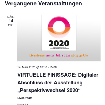
Nav
und
Vergangene Veranstaltungen
wählen.
Ansicht
Navigat
MÄRZ
14
2021
14. März 2021 @ 13:30
-
15:00
VIRTUELLE FINISSAGE: Digitaler
Abschluss der Ausstellung
„Perspektivwechsel 2020“
Livestream
Kostenlos